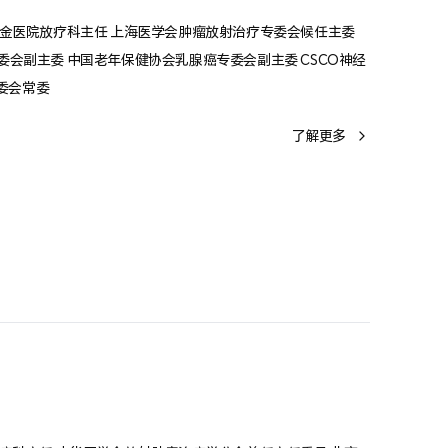
瑞金医院放疗科主任 上海医学会肿瘤放射治疗专委会候任主委
会副主委 中国老年保健协会乳腺癌专委会副主委 CSCO神经
专委会常委
了解更多