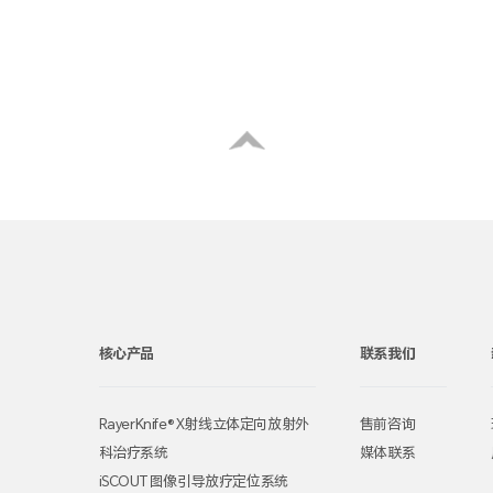
核心产品
联系我们
RayerKnife® X射线立体定向放射外
售前咨询
科治疗系统
媒体联系
iSCOUT 图像引导放疗定位系统