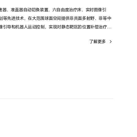
直线加速器、准直器自动切换装置、六自由度治疗床、实时图像引
划等先进技术，在大范围球面空间提供非共面多射野、非等中
像引导和机器人运动控制，实现对静态靶区的位置补偿治疗、
，达到靶区处方剂量高度适形、靶区外剂量快速跌落。
了解更多